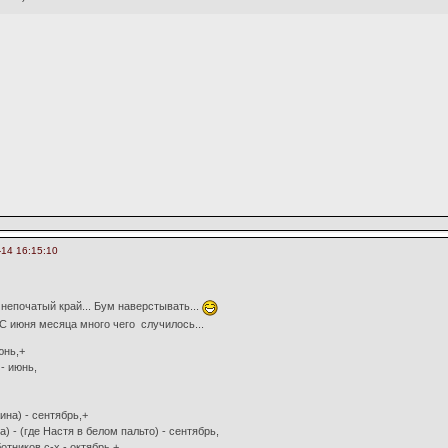
-14 16:15:10
 непочатый край... Бум наверстывать...
. С июня месяца много чего случилось...
юнь,+
- июнь,
ина) - сентябрь,+
а) - (где Настя в белом пальто) - сентябрь,
отников с-х - октябрь,+