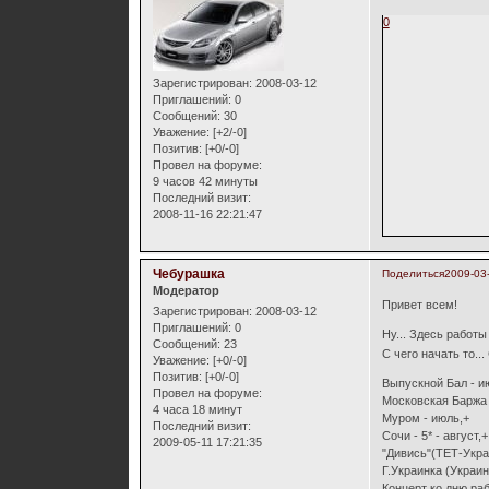
0
Зарегистрирован
: 2008-03-12
Приглашений:
0
Сообщений:
30
Уважение:
[+2/-0]
Позитив:
[+0/-0]
Провел на форуме:
9 часов 42 минуты
Последний визит:
2008-11-16 22:21:47
Чебурашка
Поделиться
2009-03
Модератор
Привет всем!
Зарегистрирован
: 2008-03-12
Приглашений:
0
Ну... Здесь работы
Сообщений:
23
С чего начать то..
Уважение:
[+0/-0]
Позитив:
[+0/-0]
Выпускной Бал - и
Провел на форуме:
Московская Баржа 
4 часа 18 минут
Муром - июль,+
Последний визит:
Сочи - 5* - август,+
2009-05-11 17:21:35
"Дивись"(ТЕТ-Укра
Г.Украинка (Украин
Концерт ко дню раб