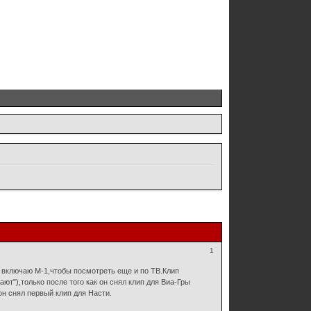
1
е включаю М-1,чтобы посмотреть еще и по ТВ.Клип
т"),только после того как он снял клип для Виа-Гры
он снял первый клип для Насти.