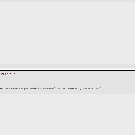
-15 15:51:54
чество видео хорошее/нормальное/плохое/тёмное/тусклое и т.д.?