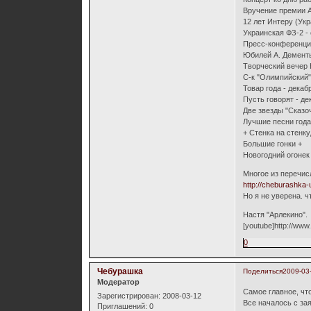
Вручение премии А
12 лет Интеру (Укр
Украинская ФЗ-2 - 
Пресс-конференция
Юбилей А. Дементь
Творческий вечер К
С-к "Олимпийский" 
Товар года - декаб
Пусть говорят - де
Две звезды "Сказоч
Лучшие песни года 
+ Стенка на стенку
Большие гонки +
Новогодний огонек 
Многое из перечис
http://cheburashka-
Но я не уверена. ч
Настя "Арлекино".
[youtube]http://ww
0
Чебурашка
Поделиться
2009-03
Модератор
Самое главное, чт
Зарегистрирован
: 2008-03-12
Все началось с зая
Приглашений:
0