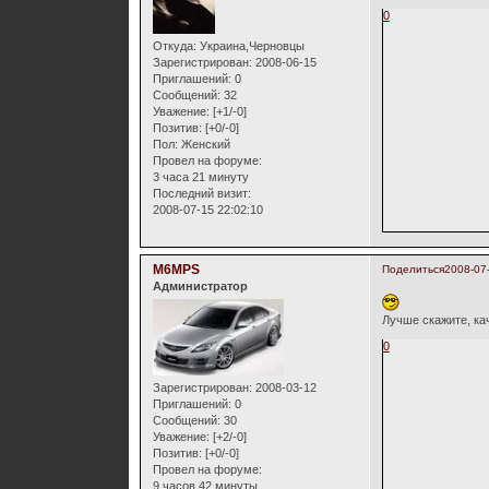
0
Откуда:
Украина,Черновцы
Зарегистрирован
: 2008-06-15
Приглашений:
0
Сообщений:
32
Уважение:
[+1/-0]
Позитив:
[+0/-0]
Пол:
Женский
Провел на форуме:
3 часа 21 минуту
Последний визит:
2008-07-15 22:02:10
M6MPS
Поделиться
2008-07
Администратор
Лучше скажите, ка
0
Зарегистрирован
: 2008-03-12
Приглашений:
0
Сообщений:
30
Уважение:
[+2/-0]
Позитив:
[+0/-0]
Провел на форуме:
9 часов 42 минуты