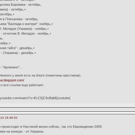
ртема Боровика - октябрь,
аина) - октябрь,+
октябрь,+
 в Плеханова - октябрь,
ева "Баллада о матери"- ноябрь,+
. Меладзе (Украина) - ноябрь,+
- отчетник В. Меладзе - ноябрь,+
рь,
кабрь,+
ная тайга" - декабрь,+
- (Украина) - декабрь.+
,
- "Арлекино"...
ленного у меня есть на блоге (помечены крестиком).
ua.blogspot.com/
то все ссылки еще работают.
w.youtube.com/watch?v=EcCEjC9xBqM[/youtube]
-14 16:46:52
о происходит в Настиной жизни сейчас, так это Евровидение-2009.
вки на конкурс - от Украины.