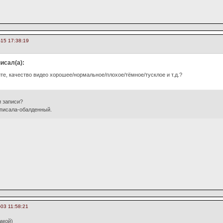
-15 17:38:19
исал(а):
е, качество видео хорошее/нормальное/плохое/тёмное/тусклое и т.д.?
и записи?
аписала-обалденный.
03 11:58:21
амой)