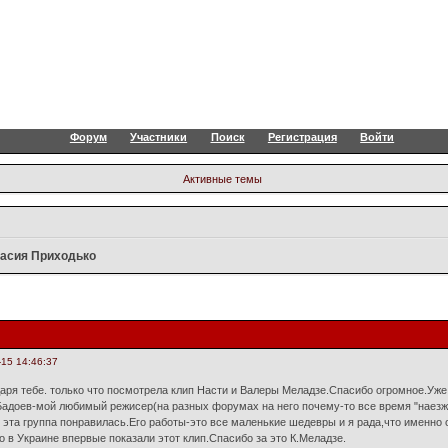
Форум
Участники
Поиск
Регистрация
Войти
Активные темы
асия Приходько
-15 14:46:37
даря тебе. только что посмотрела клип Насти и Валеры Меладзе.Спасибо огромное.Уж
адоев-мой любимый режисер(на разных форумах на него почему-то все время "наезжаю
е эта группа понравилась.Его работы-это все маленькие шедевры и я рада,что именно 
о в Украине впервые показали этот клип.Спасибо за это К.Меладзе.