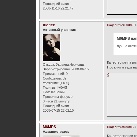
Последний визит:
2008-11-16 22:21:47
люлек
Поделиться
2008-07
Активный участник
M6MPS нап
Лучше скажит
Качество клипа ил
Откуда:
Украина,Черновцы
Про клип я ведь н
Зарегистрирован
: 2008-06-15
Приглашений:
0
0
Сообщений:
32
Уважение:
[+1/-0]
Позитив:
[+0/-0]
Пол:
Женский
Провел на форуме:
3 часа 21 минуту
Последний визит:
2008-07-15 22:02:10
M6MPS
Поделиться
2008-08-
Администратор
Качество записи с