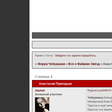
Привет, Гость!
Войдите
или
зарегистрируйтесь
.
»
Форум Чебурашки
»
Всё о Фабрике Звёзд
»
Анаст
Страница:
1
Анастасия Приходько
люлек
Поделиться
2008-07
Активный участник
Чебурашка
,благо
обалденный.Алан Б
"Цветок и нож",мн
Классно.что именн