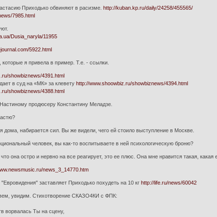
астасию Приходько обвиняют в расизме.
http://kuban.kp.ru/daily/24258/455565/
/news/7985.html
ют.
tika.ua/Dusia_naryla/11955
vejournal.com/5922.html
, которые я привела в пример. Т.е. - ссылки.
z.ru/showbiznews/4391.html
дает в суд на «МК» за клевету
http://www.shoowbiz.ru/showbiznews/4394.html
z.ru/showbiznews/4388.html
 Настиному продюсеру Константину Меладзе.
Настю?
бя дома, набирается сил. Вы же видели, чего ей стоило выступление в Москве.
моциональный человек, вы как-то воспитываете в ней психологическую броню?
, что она остро и нервно на все реагирует, это ее плюс. Она мне нравится такая, какая е
/www.newsmusic.ru/news_3_14770.htm
 "Евровидения" заставляет Приходько похудеть на 10 кг
http://life.ru/news/60042
вем, увидим. Стихотворение СКАЗО4КИ с ФПК:
в ворвалась Ты на сцену,