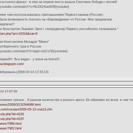
 состоялся финал - в нем на первое место вышла Светлана Лобода с песней
w.youtube.com/watch?v=NcZK24ueAV0[/youtube]
нем таки воспользовалась приглашением Первого канала (Россия):
 была возможность поехать на «Евровидение» от России. Мне предлагали.
редлагал?
 Константин Львович Эрнст, генпродюсер Первого российского телеканала."
a/art.php?art=19316&cat=9
ню Константина Меладзе "Мамо"
отборочного тура в России.
w.youtube.com/watch?v=kjad-m2Co7E[/youtube]
ервой!!! Все видео - у меня на блоге!!!
ua.blogspot.com/
ебурашка (2009-03-14 17:33:13)
-14 17:07:50
ливают грязью... В разном количестве и разного цвета. Её обвиняют во всем. в чем то
lumns/2009/3/13/264688.html
.com/russian/2009-03-13-voa13.cfm
ru/p.php?id=4226
ru/p.php?id=4187
/news/7986.html
/news/7982.html