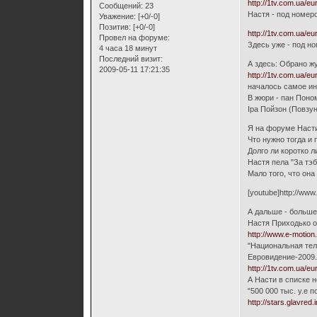
http://1tv.com.ua/e
Сообщений:
23
Настя - под номер
Уважение:
[+0/-0]
Позитив:
[+0/-0]
http://1tv.com.ua/e
Провел на форуме:
Здесь уже - под н
4 часа 18 минут
Последний визит:
А здесь: Обрано ж
2009-05-11 17:21:35
http://1tv.com.ua/e
началось самое ин
В жюри - пан Поном
Іра Пойзон (Повзун 
Я на форуме Насти
Что нужно тогда и
Долго ли коротко ли
Настя пела "За тэб
Мало того, что она
[youtube]http://ww
А дальше - больше.
Настя Приходько о
http://www.e-motio
"Национальная тел
Евровидение-2009.
http://1tv.com.ua/e
А Насти в списке н
"500 000 тыс. у.е
http://stars.glavred