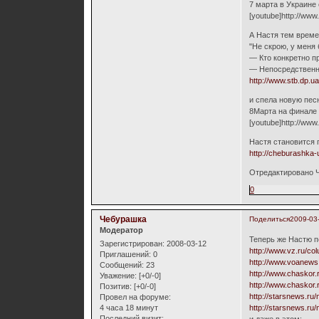
7 марта в Украине
[youtube]http://ww
А Настя тем време
"Не скрою, у меня
— Кто конкретно п
— Непосредственно
http://www.stb.dp.u
и спела новую пес
8Марта на финале 
[youtube]http://ww
Настя становится п
http://cheburashka-
Отредактировано Ч
0
Чебурашка
Поделиться
2009-03
Модератор
Теперь же Настю по
Зарегистрирован
: 2008-03-12
http://www.vz.ru/co
Приглашений:
0
http://www.voanews
Сообщений:
23
http://www.chaskor.
Уважение:
[+0/-0]
http://www.chaskor.
Позитив:
[+0/-0]
http://starsnews.ru
Провел на форуме:
4 часа 18 минут
http://starsnews.ru
Последний визит: