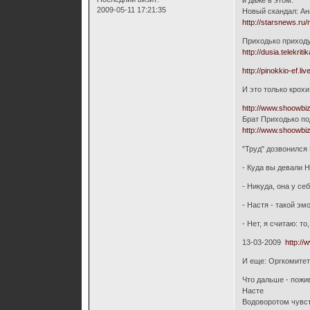
и даже в этом:
2009-05-11 17:21:35
Новый скандал: Ан
http://starsnews.ru
Приходько приходу
http://dusia.telekri
http://pinokkio-ef.li
И это только крохи
http://www.shoowbi
Брат Приходько по
http://www.shoowbi
"Труд" дозвонился
- Куда вы девали 
- Никуда, она у се
- Настя - такой э
- Нет, я считаю: то
13-03-2009
http:/
И еще: Оргкомитет
Что дальше - пожи
Насте
Водоворотом чувст