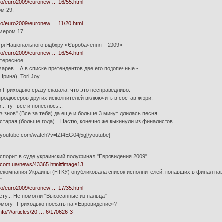
uro/euro2009/euronew … 16/55.html
ом 29.
uro/euro2009/euronew … 11/20.html
омером 17.
урі Національного відбору «Євробачення – 2009»
uro/euro2009/euronew … 16/54.html
тересное...
арев... А в списке претендентов две его подопечные -
Ірина), Tori Joy.
 Приходько сразу сказала, что это несправедливо.
 продюсеров других исполнителей вклюючить в состав жюри.
... тут все и понеслось...
э знов" (Все за тебя) да еще и больше 3 минут длилась песня...
 старая (больше года)... Настю, конечно же выкинули из финалистов...
w.youtube.com/watch?v=fZt4EG04j5g[/youtube]
..
спорит в суде украинский полуфинал "Евровидения 2009".
n.com.ua/news/43365.html#image13
екомпания Украины (НТКУ) опубликовала список исполнителей, попавших в финал нац
"
uro/euro2009/euronew … 17/35.html
ету... Не помогли "Высосанные из пальца"
 помогут Приходько поехать на «Евровидение»?
.info/?/articles/20 … 6/170626-3